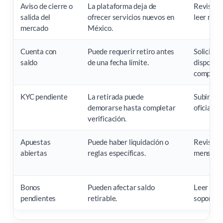
Aviso de cierre o
La plataforma deja de
Revisar s
salida del
ofrecer servicios nuevos en
leer notif
mercado
México.
Cuenta con
Puede requerir retiro antes
Solicitar
saldo
de una fecha límite.
disponibl
comproba
KYC pendiente
La retirada puede
Subir do
demorarse hasta completar
oficiales.
verificación.
Apuestas
Puede haber liquidación o
Revisar t
abiertas
reglas específicas.
mensajes
Bonos
Pueden afectar saldo
Leer cond
pendientes
retirable.
soporte s