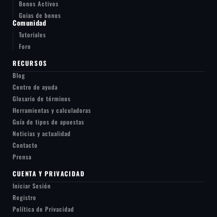
Bonos Activos
Guias de bonos
Comunidad
Tutoriales
Foro
RECURSOS
Blog
Centro de ayuda
Glosario de términos
Herramientas y calculadoras
Guía de tipos de apuestas
Noticias y actualidad
Contacto
Prensa
CUENTA Y PRIVACIDAD
Iniciar Sesión
Registro
Política de Privacidad