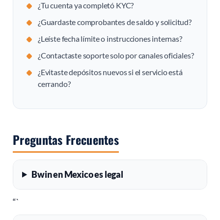
¿Tu cuenta ya completó KYC?
¿Guardaste comprobantes de saldo y solicitud?
¿Leíste fecha límite o instrucciones internas?
¿Contactaste soporte solo por canales oficiales?
¿Evitaste depósitos nuevos si el servicio está
cerrando?
Preguntas Frecuentes
Bwin en Mexico es legal
“`