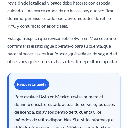
revisión de legalidad y pagos debe hacerse con especial
cuidado. Una marca conocida no basta: hay que verificar
dominio, permiso, estado operativo, métodos de retiro,
KYC y comunicaciones oficiales.
Esta guía explica qué revisar sobre Bwin en Mexico, cómo
confirmar si el sitio sigue operativo para tu cuenta, qué
hacer si necesitas retirar fondos, qué señales de seguridad
observar y qué errores evitar antes de depositar o apostar.
Respuesta rápida
Para evaluar Bwin en Mexico, revisa primero el
dominio oficial, el estado actual del servicio, los datos
de licencia, los avisos dentro de tu cuenta y los
métodos de retiro disponibles. Si el sitio informa que
dejó de ofrecer servicios en México, la prioridad no