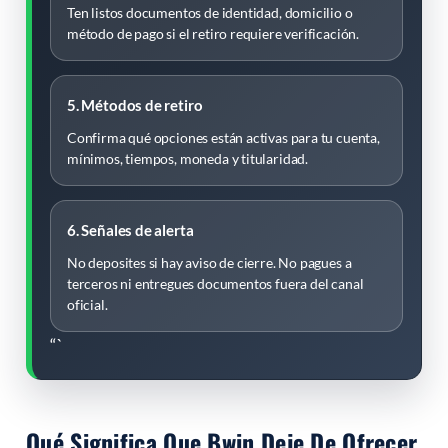
Ten listos documentos de identidad, domicilio o
método de pago si el retiro requiere verificación.
5. Métodos de retiro
Confirma qué opciones están activas para tu cuenta,
mínimos, tiempos, moneda y titularidad.
6. Señales de alerta
No deposites si hay aviso de cierre. No pagues a
terceros ni entregues documentos fuera del canal
oficial.
“`
Qué Significa Que Bwin Deje De Ofrecer