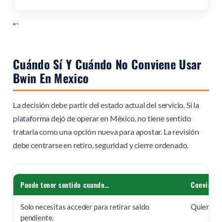
“`
Cuándo Sí Y Cuándo No Conviene Usar
Bwin En Mexico
La decisión debe partir del estado actual del servicio. Si la
plataforma dejó de operar en México, no tiene sentido
tratarla como una opción nueva para apostar. La revisión
debe centrarse en retiro, seguridad y cierre ordenado.
Puede tener sentido cuando…
Conviene 
Solo necesitas acceder para retirar saldo
Quieres d
pendiente.