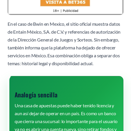
En el caso de Bwin en Mexico, el sitio oficial muestra datos
de Entain México, S.A. de C.V. y referencias de autorización
de la Dirección General de Juegos y Sorteos. Sin embargo,
también informa que la plataforma ha dejado de ofrecer
servicios en México. Esa combinación obliga a separar dos
temas: historial legal y disponibilidad actual.
Analogía sencilla
Una casa de apuestas puede haber tenido licencia y
aun así dejar de operar en un país. Es como un banco
que cierra una sucursal: lo importante para el usuario
ya no es abrir una cuenta nueva, sino retirar fondos y