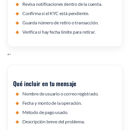
Revisa notificaciones dentro de la cuenta.
Confirma si el KYC está pendiente.
Guarda número de retiro o transacción.
Verifica si hay fecha límite para retirar.
“`
Qué incluir en tu mensaje
Nombre de usuario o correo registrado.
Fecha y monto de la operación.
Método de pago usado.
Descripción breve del problema.