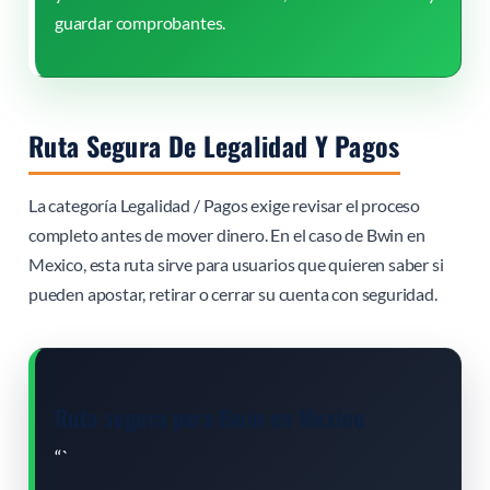
guardar comprobantes.
Ruta Segura De Legalidad Y Pagos
La categoría Legalidad / Pagos exige revisar el proceso
completo antes de mover dinero. En el caso de Bwin en
Mexico, esta ruta sirve para usuarios que quieren saber si
pueden apostar, retirar o cerrar su cuenta con seguridad.
Ruta segura para Bwin en Mexico
“`