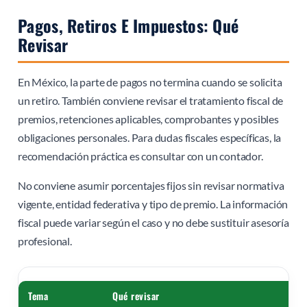
Pagos, Retiros E Impuestos: Qué
Revisar
En México, la parte de pagos no termina cuando se solicita
un retiro. También conviene revisar el tratamiento fiscal de
premios, retenciones aplicables, comprobantes y posibles
obligaciones personales. Para dudas fiscales específicas, la
recomendación práctica es consultar con un contador.
No conviene asumir porcentajes fijos sin revisar normativa
vigente, entidad federativa y tipo de premio. La información
fiscal puede variar según el caso y no debe sustituir asesoría
profesional.
Tema
Qué revisar