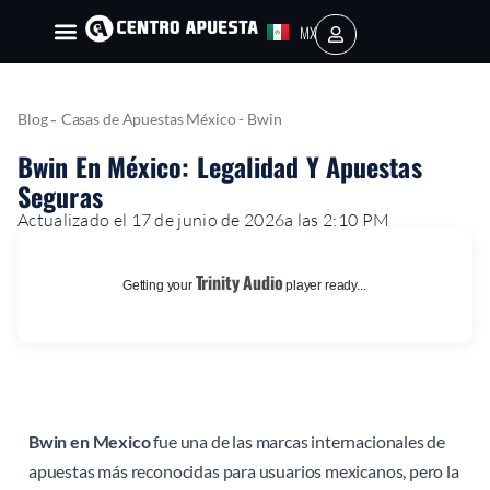
MX
GLB
-
Blog
Casas de Apuestas México
-
Bwin
Bwin En México: Legalidad Y Apuestas
Seguras
Actualizado el 17 de junio de 2026
a las 2:10 PM
Trinity Audio
Getting your
player ready...
Bwin en Mexico
fue una de las marcas internacionales de
apuestas más reconocidas para usuarios mexicanos, pero la