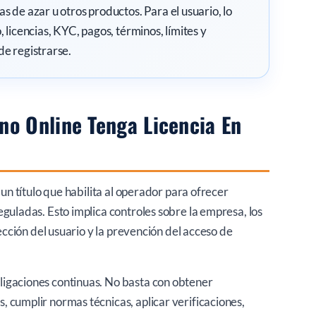
 de azar u otros productos. Para el usuario, lo
 licencias, KYC, pagos, términos, límites y
de registrarse.
no Online Tenga Licencia En
 un título que habilita al operador para ofrecer
eguladas. Esto implica controles sobre la empresa, los
tección del usuario y la prevención del acceso de
ligaciones continuas. No basta con obtener
 cumplir normas técnicas, aplicar verificaciones,