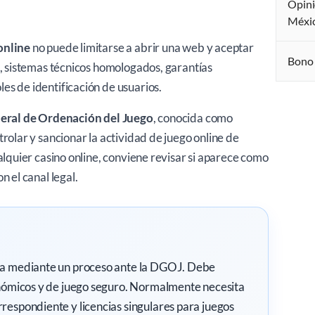
Opini
Méxi
online
no puede limitarse a abrir una web y aceptar
Bono 
s, sistemas técnicos homologados, garantías
es de identificación de usuarios.
eral de Ordenación del Juego
, conocida como
rolar y sancionar la actividad de juego online de
alquier casino online, conviene revisar si aparece como
n el canal legal.
aña mediante un proceso ante la DGOJ. Debe
conómicos y de juego seguro. Normalmente necesita
rrespondiente y licencias singulares para juegos