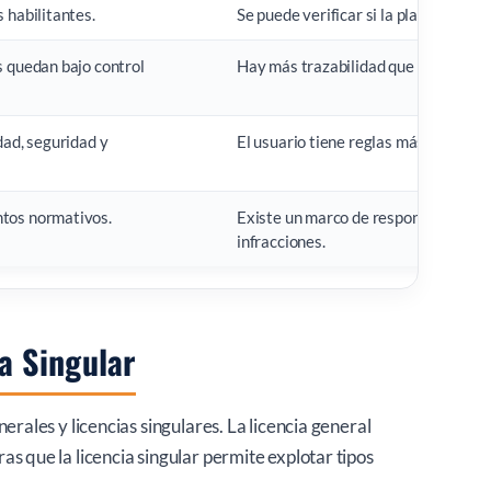
 habilitantes.
Se puede verificar si la plataforma e
s quedan bajo control
Hay más trazabilidad que en un sitio
dad, seguridad y
El usuario tiene reglas más claras de
ntos normativos.
Existe un marco de responsabilidad 
infracciones.
a Singular
erales y licencias singulares. La licencia general
s que la licencia singular permite explotar tipos