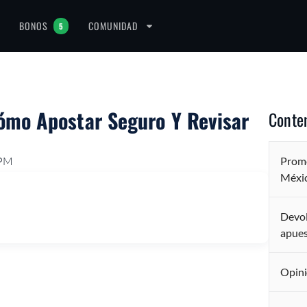
BONOS
COMUNIDAD
5
Cómo Apostar Seguro Y Revisar
Conte
 PM
Promo
Méxi
Devol
apues
Opini