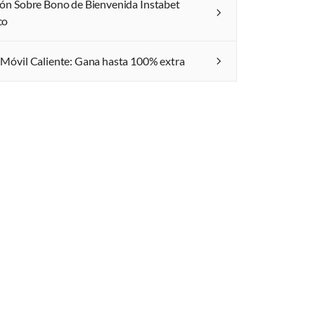
ón Sobre Bono de Bienvenida Instabet
co
Móvil Caliente: Gana hasta 100% extra