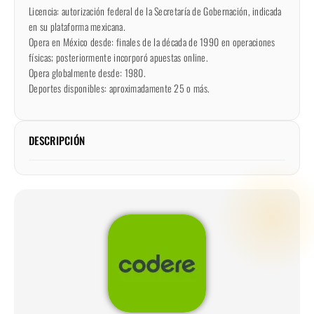
Licencia: autorización federal de la Secretaría de Gobernación, indicada
en su plataforma mexicana.
Opera en México desde: finales de la década de 1990 en operaciones
físicas; posteriormente incorporó apuestas online.
Opera globalmente desde: 1980.
Deportes disponibles: aproximadamente 25 o más.
DESCRIPCIÓN