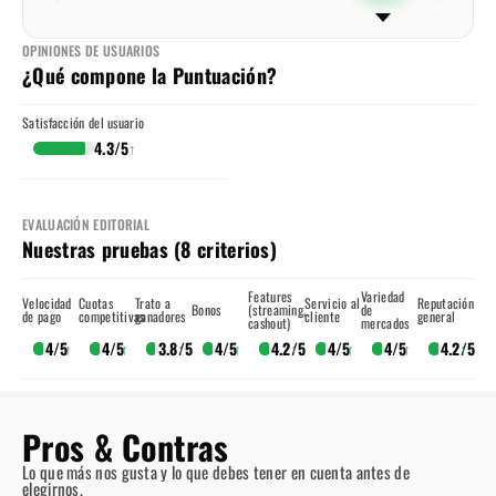
OPINIONES DE USUARIOS
¿Qué compone la Puntuación?
Satisfacción del usuario
4.3/5
↑
EVALUACIÓN EDITORIAL
Nuestras pruebas (8 criterios)
Features
Variedad
Velocidad
Cuotas
Trato a
Servicio al
Reputación
Bonos
(streaming,
de
de pago
competitivas
ganadores
cliente
general
cashout)
mercados
4/5
↑
4/5
↑
3.8/5
↑
4/5
↑
4.2/5
↑
4/5
↑
4/5
↑
4.2/5
↑
Pros & Contras
Lo que más nos gusta y lo que debes tener en cuenta antes de
elegirnos.