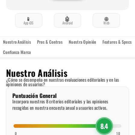
📱
🤖
🌐
App iOS
Android
Web
Nuestro Análisis
Pros & Contras
Nuestra Opinión
Features & Specs
Confianza Marca
Nuestro Análisis
¿Cómo se desempeña en nuestras evaluaciones editoriales y en las
opiniones de usuarios?
Puntuación General
Incorpora nuestros 8 criterios editoriales y las opiniones
recogidas en nuestra encuesta anual a usuarios activos.
8.4
0
10