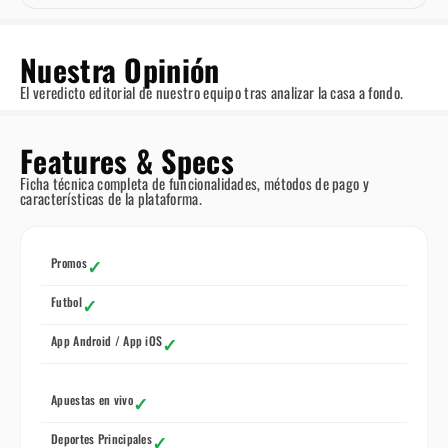
Nuestra Opinión
El veredicto editorial de nuestro equipo tras analizar la casa a fondo.
Features & Specs
Ficha técnica completa de funcionalidades, métodos de pago y
características de la plataforma.
✓
Promos
✓
Futbol
✓
App Android / App iOS
✓
Apuestas en vivo
✓
Deportes Principales