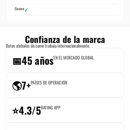
✓
Casino
Confianza de la marca
Datos globales de como trabaja internacionalmente.
📅
45 años
EN EL MERCADO GLOBAL
🌎
7+
PAÍSES DE OPERACIÓN
⭐
4.3/5
RATING APP