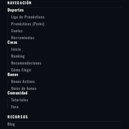
NAVEGACIÓN
Deportes
Liga de Pronósticos
Pronósticos (Picks)
Cuotas
Herramientas
Casas
Inicio
Ranking
Recomendaciones
Cómo Elegir
Bonos
Bonos Activos
Guias de bonos
Comunidad
Tutoriales
Foro
RECURSOS
Blog