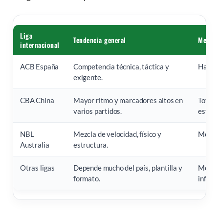
Liga
Tendencia general
Mercad
internacional
ACB España
Competencia técnica, táctica y
Handic
exigente.
CBA China
Mayor ritmo y marcadores altos en
Totale
varios partidos.
estén 
NBL
Mezcla de velocidad, físico y
Moneyl
Australia
estructura.
Otras ligas
Depende mucho del país, plantilla y
Mercad
formato.
inform