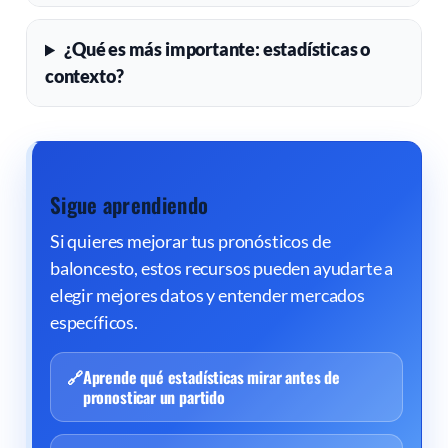
¿Qué es más importante: estadísticas o
contexto?
Sigue aprendiendo
Si quieres mejorar tus pronósticos de
baloncesto, estos recursos pueden ayudarte a
elegir mejores datos y entender mercados
específicos.
🔗
Aprende qué estadísticas mirar antes de
pronosticar un partido