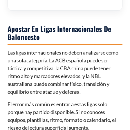
Apostar En Ligas Internacionales De
Baloncesto
Las ligas internacionales no deben analizarse como
una sola categoría. La ACB española puede ser
táctica y competitiva, la CBA china puede tener
ritmo alto y marcadores elevados, y la NBL
australiana puede combinar físico, transición y
equilibrio entre ataque y defensa.
El error más común es entrar a estas ligas solo
porque hay partido disponible. Si no conoces
equipos, plantillas, ritmo, formato o calendario, el
riesgo de lectura superficial aumenta.