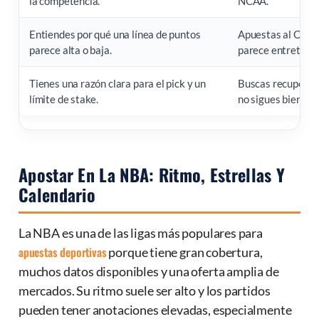
la competencia.
NCAA.
Entiendes por qué una línea de puntos
Apuestas al Over 
parece alta o baja.
parece entretenid
Tienes una razón clara para el pick y un
Buscas recuperar 
límite de stake.
no sigues bien.
Apostar En La NBA: Ritmo, Estrellas Y
Calendario
La NBA es una de las ligas más populares para
apuestas deportivas
porque tiene gran cobertura,
muchos datos disponibles y una oferta amplia de
mercados. Su ritmo suele ser alto y los partidos
pueden tener anotaciones elevadas, especialmente