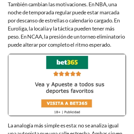
También cambian las motivaciones. En NBA, una
noche de temporada regular puede estar marcada
por descanso de estrellas o calendario cargado. En
Euroliga, la localía y la táctica pueden tener más
peso. En NCAA, la presión de un torneo eliminatorio
puede alterar por completo el ritmo esperado.
La analogía más simple es esta: no se analiza igual
una autopista que una calle estrecha. Ambas sirven