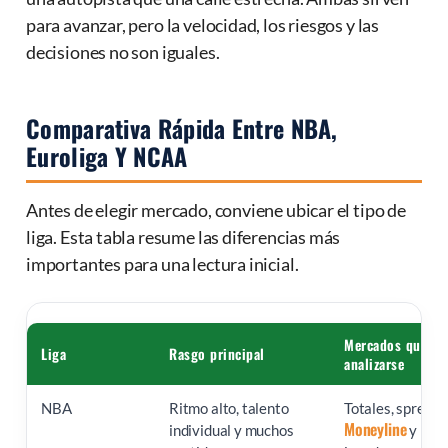
para avanzar, pero la velocidad, los riesgos y las
decisiones no son iguales.
Comparativa Rápida Entre NBA,
Euroliga Y NCAA
Antes de elegir mercado, conviene ubicar el tipo de
liga. Esta tabla resume las diferencias más
importantes para una lectura inicial.
Mercados que su
Liga
Rasgo principal
analizarse
NBA
Ritmo alto, talento
Totales, spread,
Moneyline
individual y muchos
y prop