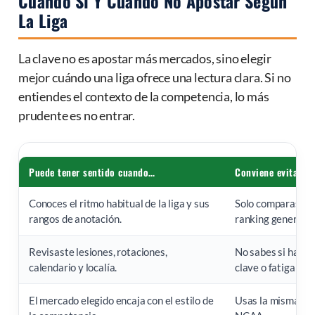
Cuándo Sí Y Cuándo No Apostar Según
La Liga
La clave no es apostar más mercados, sino elegir
mejor cuándo una liga ofrece una lectura clara. Si no
entiendes el contexto de la competencia, lo más
prudente es no entrar.
Puede tener sentido cuando…
Conviene evitarlo
Conoces el ritmo habitual de la liga y sus
Solo comparas eq
rangos de anotación.
ranking general.
Revisaste lesiones, rotaciones,
No sabes si hay d
calendario y localía.
clave o fatiga ac
El mercado elegido encaja con el estilo de
Usas la misma lóg