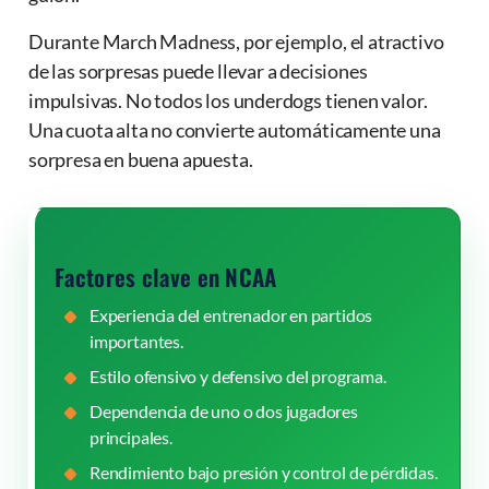
Durante March Madness, por ejemplo, el atractivo
de las sorpresas puede llevar a decisiones
impulsivas. No todos los underdogs tienen valor.
Una cuota alta no convierte automáticamente una
sorpresa en buena apuesta.
Factores clave en NCAA
Experiencia del entrenador en partidos
importantes.
Estilo ofensivo y defensivo del programa.
Dependencia de uno o dos jugadores
principales.
Rendimiento bajo presión y control de pérdidas.