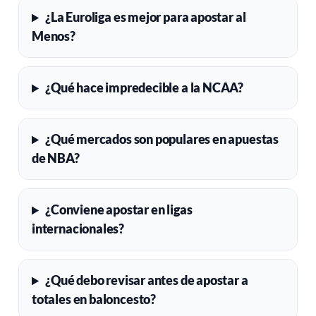
¿La Euroliga es mejor para apostar al
Menos?
¿Qué hace impredecible a la NCAA?
¿Qué mercados son populares en apuestas
de NBA?
¿Conviene apostar en ligas
internacionales?
¿Qué debo revisar antes de apostar a
totales en baloncesto?