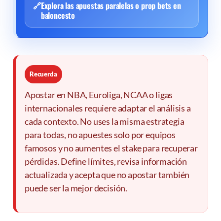
🔗
Explora las apuestas paralelas o prop bets en
baloncesto
Recuerda
Apostar en NBA, Euroliga, NCAA o ligas
internacionales requiere adaptar el análisis a
cada contexto. No uses la misma estrategia
para todas, no apuestes solo por equipos
famosos y no aumentes el stake para recuperar
pérdidas. Define límites, revisa información
actualizada y acepta que no apostar también
puede ser la mejor decisión.