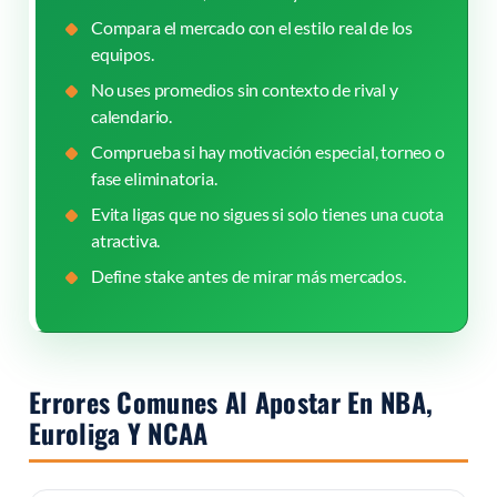
Compara el mercado con el estilo real de los
equipos.
No uses promedios sin contexto de rival y
calendario.
Comprueba si hay motivación especial, torneo o
fase eliminatoria.
Evita ligas que no sigues si solo tienes una cuota
atractiva.
Define stake antes de mirar más mercados.
Errores Comunes Al Apostar En NBA,
Euroliga Y NCAA