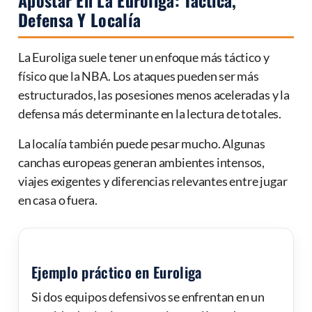
Apostar En La Euroliga: Táctica,
Defensa Y Localía
La Euroliga suele tener un enfoque más táctico y
físico que la NBA. Los ataques pueden ser más
estructurados, las posesiones menos aceleradas y la
defensa más determinante en la lectura de totales.
La localía también puede pesar mucho. Algunas
canchas europeas generan ambientes intensos,
viajes exigentes y diferencias relevantes entre jugar
en casa o fuera.
Ejemplo práctico en Euroliga
Si dos equipos defensivos se enfrentan en un