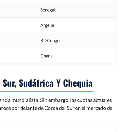
Senegal
Argelia
RD Congo
Ghana
 Sur, Sudáfrica Y Chequia
encia mundialista. Sin embargo, las cuotas actuales
rece por delante de Corea del Sur en el mercado de