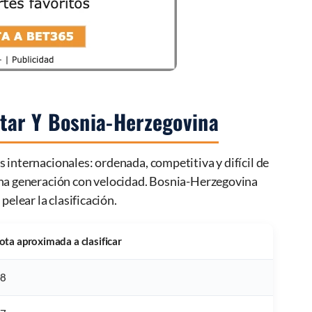
atar Y Bosnia-Herzegovina
s internacionales: ordenada, competitiva y difícil de
y una generación con velocidad. Bosnia-Herzegovina
elear la clasificación.
ota aproximada a clasificar
08