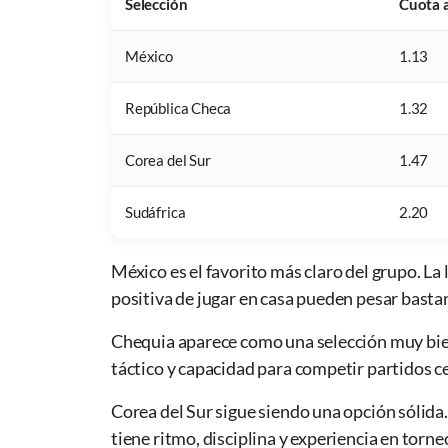
Selección
Cuota a
México
1.13
República Checa
1.32
Corea del Sur
1.47
Sudáfrica
2.20
México es el favorito más claro del grupo. La 
positiva de jugar en casa pueden pesar bastan
Chequia aparece como una selección muy bien 
táctico y capacidad para competir partidos c
Corea del Sur sigue siendo una opción sólida
tiene ritmo, disciplina y experiencia en torne