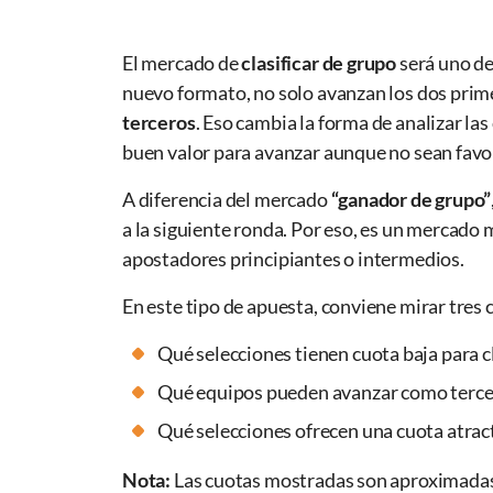
El mercado de
clasificar de grupo
será uno de
nuevo formato, no solo avanzan los dos prim
terceros
. Eso cambia la forma de analizar la
buen valor para avanzar aunque no sean favor
A diferencia del mercado
“ganador de grupo”
a la siguiente ronda. Por eso, es un mercado
apostadores principiantes o intermedios.
En este tipo de apuesta, conviene mirar tres 
Qué selecciones tienen cuota baja para cl
Qué equipos pueden avanzar como terce
Qué selecciones ofrecen una cuota atrac
Nota:
Las cuotas mostradas son aproximadas