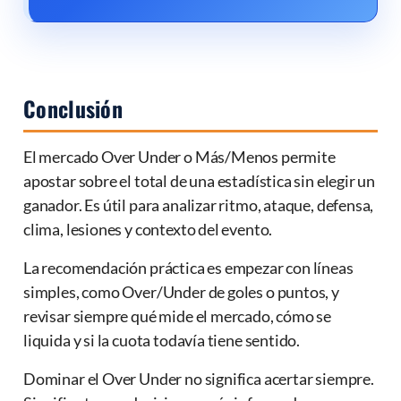
Conclusión
El mercado Over Under o Más/Menos permite
apostar sobre el total de una estadística sin elegir un
ganador. Es útil para analizar ritmo, ataque, defensa,
clima, lesiones y contexto del evento.
La recomendación práctica es empezar con líneas
simples, como Over/Under de goles o puntos, y
revisar siempre qué mide el mercado, cómo se
liquida y si la cuota todavía tiene sentido.
Dominar el Over Under no significa acertar siempre.