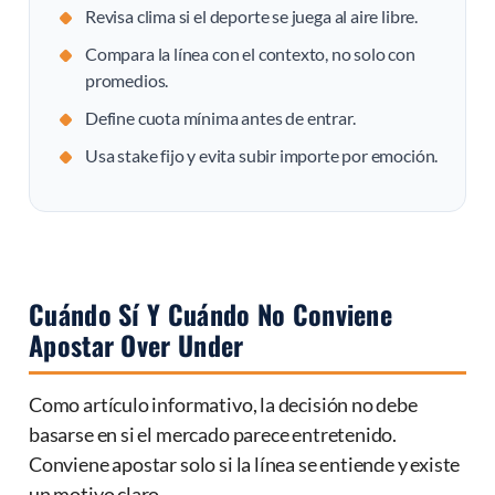
Revisa clima si el deporte se juega al aire libre.
Compara la línea con el contexto, no solo con
promedios.
Define cuota mínima antes de entrar.
Usa stake fijo y evita subir importe por emoción.
Cuándo Sí Y Cuándo No Conviene
Apostar Over Under
Como artículo informativo, la decisión no debe
basarse en si el mercado parece entretenido.
Conviene apostar solo si la línea se entiende y existe
un motivo claro.