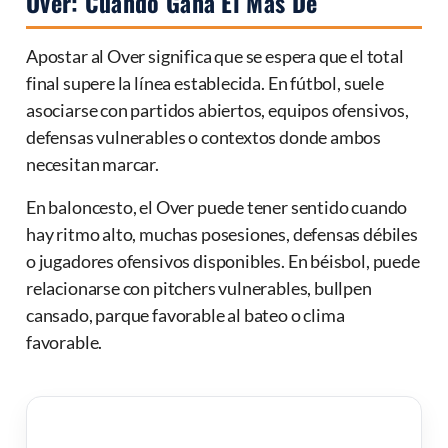
Over: Cuándo Gana El Más De
Apostar al Over significa que se espera que el total
final supere la línea establecida. En fútbol, suele
asociarse con partidos abiertos, equipos ofensivos,
defensas vulnerables o contextos donde ambos
necesitan marcar.
En baloncesto, el Over puede tener sentido cuando
hay ritmo alto, muchas posesiones, defensas débiles
o jugadores ofensivos disponibles. En béisbol, puede
relacionarse con pitchers vulnerables, bullpen
cansado, parque favorable al bateo o clima
favorable.