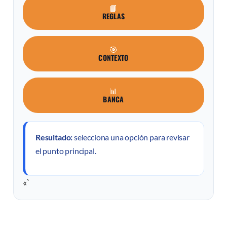
📘
REGLAS
🎯
CONTEXTO
📊
BANCA
Resultado:
selecciona una opción para revisar
el punto principal.
«`