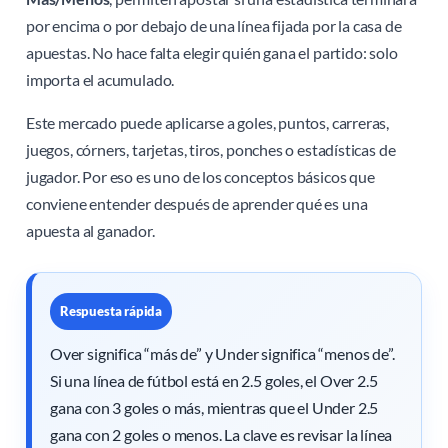
por encima o por debajo de una línea fijada por la casa de
apuestas. No hace falta elegir quién gana el partido: solo
importa el acumulado.
Este mercado puede aplicarse a goles, puntos, carreras,
juegos, córners, tarjetas, tiros, ponches o estadísticas de
jugador. Por eso es uno de los conceptos básicos que
conviene entender después de aprender qué es una
apuesta al ganador.
Respuesta rápida
Over significa “más de” y Under significa “menos de”.
Si una línea de fútbol está en 2.5 goles, el Over 2.5
gana con 3 goles o más, mientras que el Under 2.5
gana con 2 goles o menos. La clave es revisar la línea