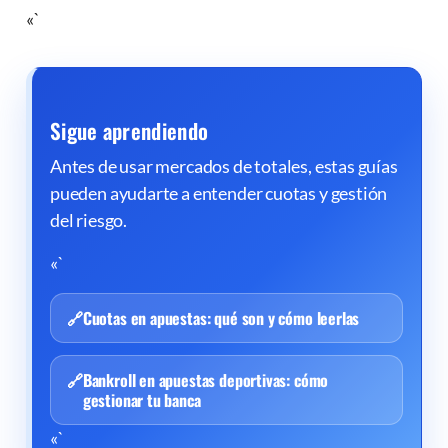
«`
Sigue aprendiendo
Antes de usar mercados de totales, estas guías
pueden ayudarte a entender cuotas y gestión
del riesgo.
«`
🔗
Cuotas en apuestas: qué son y cómo leerlas
🔗
Bankroll en apuestas deportivas: cómo
gestionar tu banca
«`