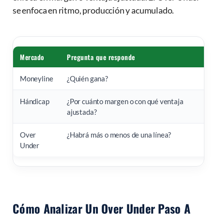
se enfoca en ritmo, producción y acumulado.
Mercado
Pregunta que responde
Ej
Moneyline
¿Quién gana?
Eq
Hándicap
¿Por cuánto margen o con qué ventaja
Eq
ajustada?
Over
¿Habrá más o menos de una línea?
Má
Under
go
Cómo Analizar Un Over Under Paso A