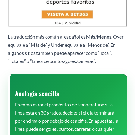
La traducción más común al español es
Más/Menos
. Over
equivale a “Más de” y Under equivale a “Menos de”. En
algunos sitios también puede aparecer como “Total”,
“Totales” o “Línea de puntos/goles/carreras”.
Analogía sencilla
Es como mirar el pronóstico de temperatura: si la
línea está en 30 grados, decides si el día terminará
por encima o por debajo de esa cifra. En apuestas, la
línea puede ser goles, puntos, carreras o cualquier