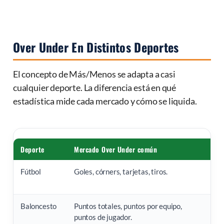
Over Under En Distintos Deportes
El concepto de Más/Menos se adapta a casi
cualquier deporte. La diferencia está en qué
estadística mide cada mercado y cómo se liquida.
Deporte
Mercado Over Under común
Eje
Fútbol
Goles, córners, tarjetas, tiros.
Ov
gol
Baloncesto
Puntos totales, puntos por equipo,
Un
puntos de jugador.
pun