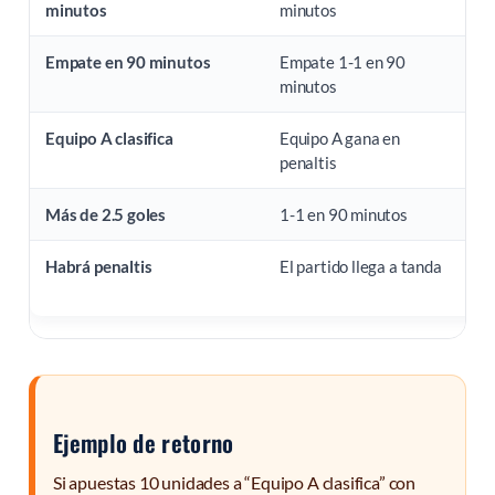
minutos
minutos
Empate en 90 minutos
Empate 1-1 en 90
L
minutos
Equipo A clasifica
Equipo A gana en
L
penaltis
Más de 2.5 goles
1-1 en 90 minutos
L
Habrá penaltis
El partido llega a tanda
L
s
Ejemplo de retorno
Si apuestas 10 unidades a “Equipo A clasifica” con