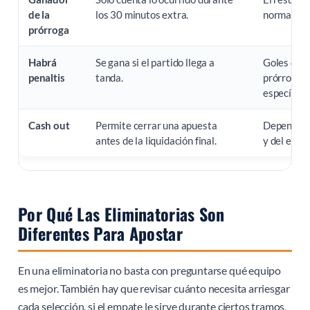
de la
los 30 minutos extra.
normalment
prórroga
Habrá
Se gana si el partido llega a
Goles del 
penaltis
tanda.
prórroga, 
específico.
Cash out
Permite cerrar una apuesta
Depende de
antes de la liquidación final.
y del estad
Por Qué Las Eliminatorias Son
Diferentes Para Apostar
En una eliminatoria no basta con preguntarse qué equipo
es mejor. También hay que revisar cuánto necesita arriesgar
cada selección, si el empate le sirve durante ciertos tramos,