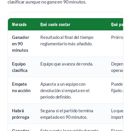
clasificar aunque no gane en 90 minutos.
Mercado
Qué suele contar
Qué puede 
Ganador
Resultado al final del tiempo
Prórroga y
en 90
reglamentario más añadido.
minutos
Equipo
Equipo que avanza de ronda.
Depende de
clasifica
operador.
Empate
Apuesta a un equipo con
Puede no i
no acción
devolución si empata en el
fijado a 9
periodo definido.
Habrá
Se gana si el partido termina
Lo que ocu
prórroga
empatado en 90 minutos.
importar p
Ganador
Solo cuenta lo ocurrido durante
El resulta