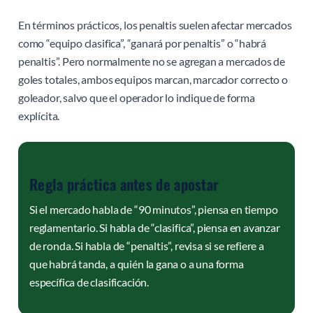
En términos prácticos, los penaltis suelen afectar mercados
como “equipo clasifica”, “ganará por penaltis” o “habrá
penaltis”. Pero normalmente no se agregan a mercados de
goles totales, ambos equipos marcan, marcador correcto o
goleador, salvo que el operador lo indique de forma
explícita.
Regla práctica antes de apostar
Si el mercado habla de “90 minutos”, piensa en tiempo
reglamentario. Si habla de “clasifica”, piensa en avanzar
de ronda. Si habla de “penaltis”, revisa si se refiere a
que habrá tanda, a quién la gana o a una forma
específica de clasificación.