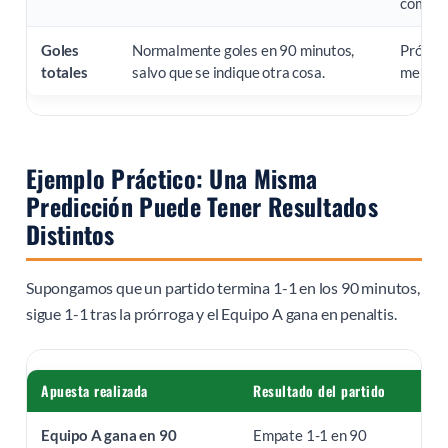
comple
Goles
Normalmente goles en 90 minutos,
Prórrog
totales
salvo que se indique otra cosa.
mercado
Ejemplo Práctico: Una Misma
Predicción Puede Tener Resultados
Distintos
Supongamos que un partido termina 1-1 en los 90 minutos,
sigue 1-1 tras la prórroga y el Equipo A gana en penaltis.
Apuesta realizada
Resultado del partido
Q
Equipo A gana en 90
Empate 1-1 en 90
L