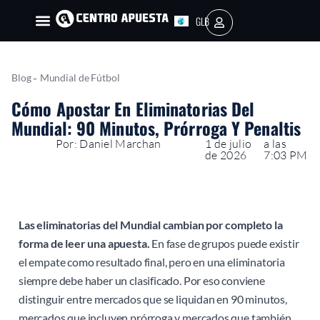
GLB
AR
-
Blog
Mundial de Fútbol
Cómo Apostar En Eliminatorias Del
Mundial: 90 Minutos, Prórroga Y Penaltis
Por: Daniel Marchan
1 de julio
a las
de 2026
7:03 PM
Las eliminatorias del Mundial cambian por completo la
forma de leer una apuesta.
En fase de grupos puede existir
el empate como resultado final, pero en una eliminatoria
siempre debe haber un clasificado. Por eso conviene
distinguir entre mercados que se liquidan en 90 minutos,
mercados que incluyen prórroga y mercados que también