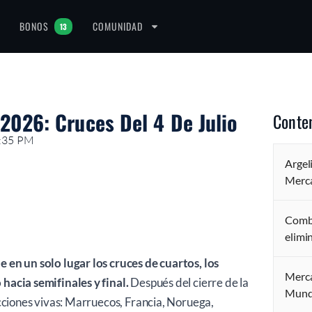
BONOS
COMUNIDAD
13
2026: Cruces Del 4 De Julio
Conte
4:35 PM
Argel
Merca
Combi
elimi
 en un solo lugar los cruces de cuartos, los
Merca
hacia semifinales y final.
Después del cierre de la
Mund
ecciones vivas: Marruecos, Francia, Noruega,