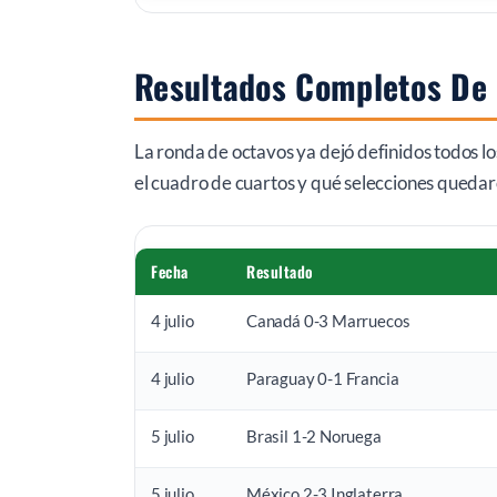
Resultados Completos De
La ronda de octavos ya dejó definidos todos lo
el cuadro de cuartos y qué selecciones quedar
Fecha
Resultado
4 julio
Canadá 0-3 Marruecos
4 julio
Paraguay 0-1 Francia
5 julio
Brasil 1-2 Noruega
5 julio
México 2-3 Inglaterra