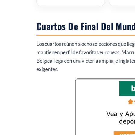
Cuartos De Final Del Mun
Los cuartos reúnen a ocho selecciones que lle
mantienen perfil de favoritas europeas, Marru
Bélgica llega con una victoria amplia, e Inglat
exigentes.