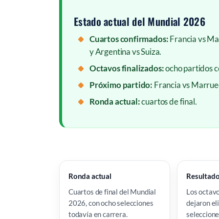
Estado actual del Mundial 2026
Cuartos confirmados:
Francia vs Mar
y Argentina vs Suiza.
Octavos finalizados:
ocho partidos ce
Próximo partido:
Francia vs Marrueco
Ronda actual:
cuartos de final.
Ronda actual
Resultado
Cuartos de final del Mundial
Los octavo
2026, con ocho selecciones
dejaron el
todavía en carrera.
seleccione