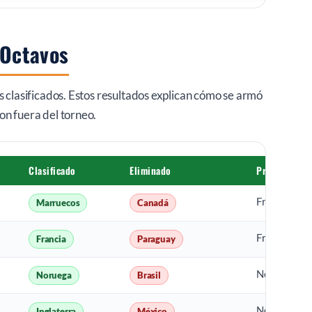
 Octavos
s clasificados. Estos resultados explican cómo se armó
on fuera del torneo.
Clasificado
Eliminado
Próximo cru
Francia vs 
Marruecos
Canadá
Francia vs 
Francia
Paraguay
Noruega vs 
Noruega
Brasil
Noruega vs 
Inglaterra
México