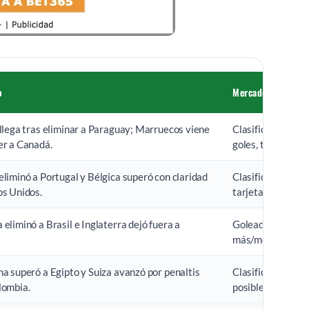
o
Mercados a revisa
llega tras eliminar a Paraguay; Marruecos viene
Clasifica, ganado
er a Canadá.
goles, tarjetas.
liminó a Portugal y Bélgica superó con claridad
Clasifica, ambos 
os Unidos.
tarjetas.
eliminó a Brasil e Inglaterra dejó fuera a
Goleador, ambos
más/menos goles
a superó a Egipto y Suiza avanzó por penaltis
Clasifica, 90 minu
lombia.
posible prórroga.