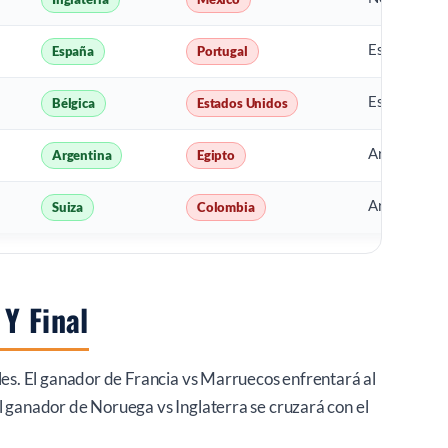
España vs B
España
Portugal
España vs B
Bélgica
Estados Unidos
Argentina vs
Argentina
Egipto
Argentina vs
Suiza
Colombia
Y Final
ales. El ganador de Francia vs Marruecos enfrentará al
l ganador de Noruega vs Inglaterra se cruzará con el