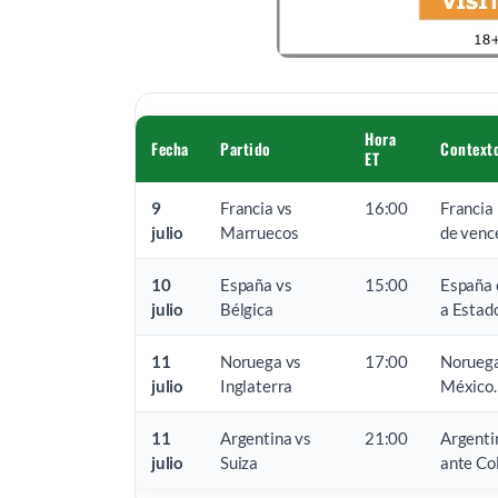
Hora
Fecha
Partido
Context
ET
9
Francia vs
16:00
Francia 
julio
Marruecos
de venc
10
España vs
15:00
España e
julio
Bélgica
a Estad
11
Noruega vs
17:00
Noruega 
julio
Inglaterra
México.
11
Argentina vs
21:00
Argentin
julio
Suiza
ante Co