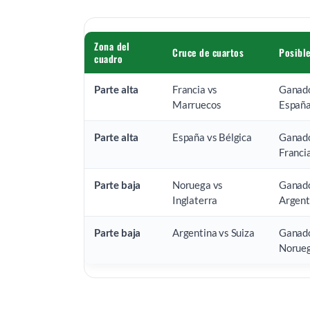
Zona del
Cruce de cuartos
Posible
cuadro
Parte alta
Francia vs
Ganado
Marruecos
España
Parte alta
España vs Bélgica
Ganado
Franci
Parte baja
Noruega vs
Ganado
Inglaterra
Argent
Parte baja
Argentina vs Suiza
Ganado
Norueg