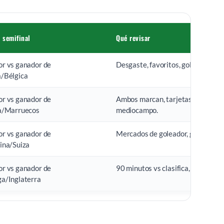
 semifinal
Qué revisar
r vs ganador de
Desgaste, favoritos, goles y merca
/Bélgica
r vs ganador de
Ambos marcan, tarjetas, ritmo y c
a/Marruecos
mediocampo.
r vs ganador de
Mercados de goleador, goles y tra
ina/Suiza
r vs ganador de
90 minutos vs clasifica, tarjetas y
a/Inglaterra