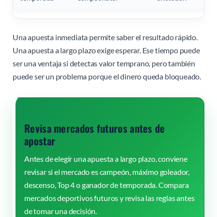
Una apuesta inmediata permite saber el resultado rápido.
Una apuesta a largo plazo exige esperar. Ese tiempo puede
ser una ventaja si detectas valor temprano, pero también
puede ser un problema porque el dinero queda bloqueado.
Revisa mercados futuros antes de
apostar
Antes de elegir una apuesta a largo plazo, conviene
revisar si el mercado es campeón, máximo goleador,
descenso, Top 4 o ganador de temporada. Compara
mercados deportivos futuros y revisa las reglas antes
de tomar una decisión.