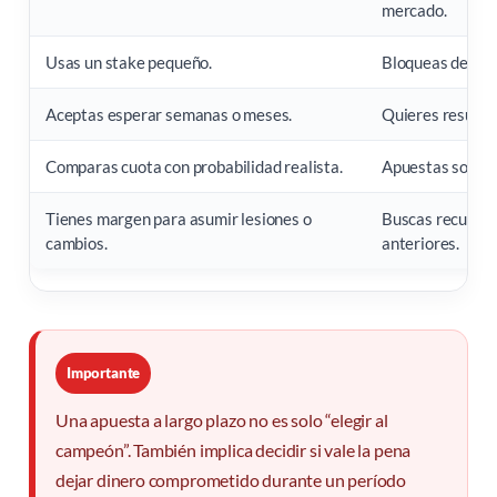
mercado.
Usas un stake pequeño.
Bloqueas demasi
Aceptas esperar semanas o meses.
Quieres resulta
Comparas cuota con probabilidad realista.
Apuestas solo po
Tienes margen para asumir lesiones o
Buscas recupera
cambios.
anteriores.
Importante
Una apuesta a largo plazo no es solo “elegir al
campeón”. También implica decidir si vale la pena
dejar dinero comprometido durante un período