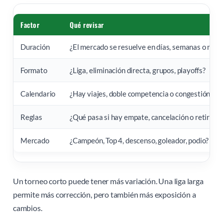
Factor
Qué revisar
Duración
¿El mercado se resuelve en días, semanas o mes
Formato
¿Liga, eliminación directa, grupos, playoffs?
Calendario
¿Hay viajes, doble competencia o congestión?
Reglas
¿Qué pasa si hay empate, cancelación o retiro?
Mercado
¿Campeón, Top 4, descenso, goleador, podio?
Un torneo corto puede tener más variación. Una liga larga
permite más corrección, pero también más exposición a
cambios.