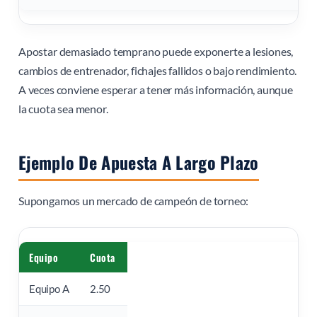
Apostar demasiado temprano puede exponerte a lesiones,
cambios de entrenador, fichajes fallidos o bajo rendimiento.
A veces conviene esperar a tener más información, aunque
la cuota sea menor.
Ejemplo De Apuesta A Largo Plazo
Supongamos un mercado de campeón de torneo:
Equipo
Cuota
Equipo A
2.50