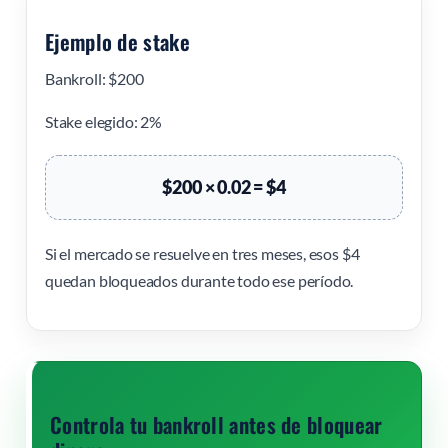
Ejemplo de stake
Bankroll: $200
Stake elegido: 2%
$200 × 0.02 = $4
Si el mercado se resuelve en tres meses, esos $4
quedan bloqueados durante todo ese período.
Controla tu bankroll antes de bloquear