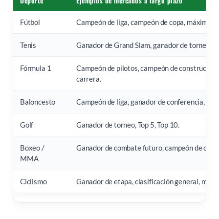
Deporte
Ejemplos de mercados a largo plazo
Fútbol
Campeón de liga, campeón de copa, máximo go
Tenis
Ganador de Grand Slam, ganador de torneo, c
Fórmula 1
Campeón de pilotos, campeón de constructore
carrera.
Baloncesto
Campeón de liga, ganador de conferencia, MV
Golf
Ganador de torneo, Top 5, Top 10.
Boxeo /
Ganador de combate futuro, campeón de categ
MMA
Ciclismo
Ganador de etapa, clasificación general, maillo