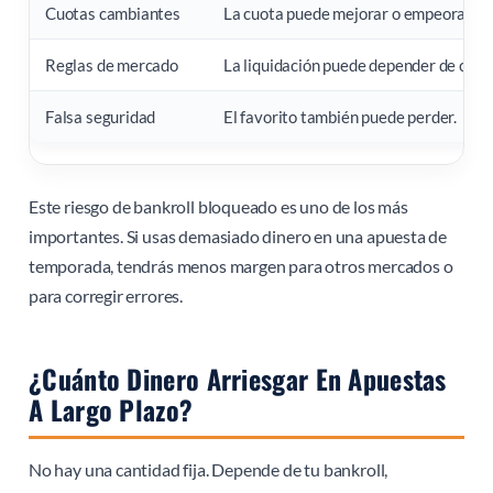
Cuotas cambiantes
La cuota puede mejorar o empeorar de
Reglas de mercado
La liquidación puede depender de condi
Falsa seguridad
El favorito también puede perder.
Este riesgo de bankroll bloqueado es uno de los más
importantes. Si usas demasiado dinero en una apuesta de
temporada, tendrás menos margen para otros mercados o
para corregir errores.
¿Cuánto Dinero Arriesgar En Apuestas
A Largo Plazo?
No hay una cantidad fija. Depende de tu bankroll,