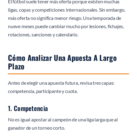
El fútbol suele tener más oferta porque existen muchas
ligas, copas y competiciones internacionales. Sin embargo,
más oferta no significa menor riesgo. Una temporada de
nueve meses puede cambiar mucho por lesiones, fichajes,
rotaciones, sanciones y calendario.
Cómo Analizar Una Apuesta A Largo
Plazo
Antes de elegir una apuesta futura, revisa tres capas:
competencia, participante y cuota.
1. Competencia
No es igual apostar al campeón de una liga larga que al
ganador de un torneo corto.