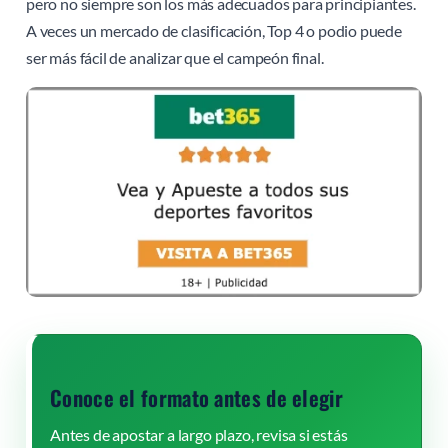
pero no siempre son los más adecuados para principiantes.
A veces un mercado de clasificación, Top 4 o podio puede
ser más fácil de analizar que el campeón final.
Conoce el formato antes de elegir
Antes de apostar a largo plazo, revisa si estás