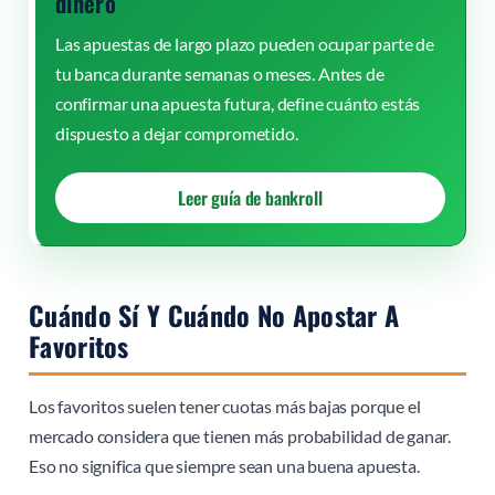
dinero
Las apuestas de largo plazo pueden ocupar parte de
tu banca durante semanas o meses. Antes de
confirmar una apuesta futura, define cuánto estás
dispuesto a dejar comprometido.
Leer guía de bankroll
Cuándo Sí Y Cuándo No Apostar A
Favoritos
Los favoritos suelen tener cuotas más bajas porque el
mercado considera que tienen más probabilidad de ganar.
Eso no significa que siempre sean una buena apuesta.