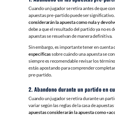
Cuando un jugador se retira antes de que comi
apuestas pre-partido puede ser significativo. 
considerarán la apuesta como nula y devolve
debe a que el resultado del partido ya no es d
apuestas se resuelvan de manera definitiva.
Sin embargo, es importante tener en cuenta 
específicas
sobre cuándo una apuesta se cons
siempre es recomendable revisar los términos
estás apostando para comprender completa
pre-partido.
2. Abandono durante un partido en cu
Cuando un jugador se retira durante un parti
variar según las reglas de la casa de apuestas 
apuestas considerarán la apuesta como «acci