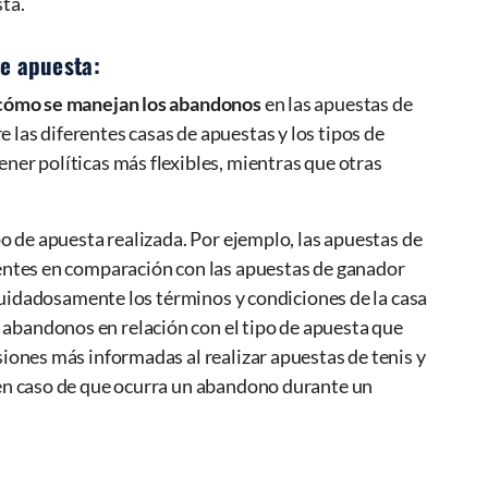
ta.
de apuesta:
 cómo se manejan los abandonos
en las apuestas de
e las diferentes casas de apuestas y los tipos de
ner políticas más flexibles, mientras que otras
po de apuesta realizada. Por ejemplo, las apuestas de
rentes en comparación con las apuestas de ganador
r cuidadosamente los términos y condiciones de la casa
abandonos en relación con el tipo de apuesta que
siones más informadas al realizar apuestas de tenis y
 en caso de que ocurra un abandono durante un