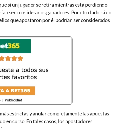
a que si un jugador se retira mientras está perdiendo,
an ser considerados ganadores. Por otro lado, si un
ellos que apostaron por él podrían ser considerados
 más estrictas y anular completamente las apuestas
o en curso. En tales casos, los apostadores