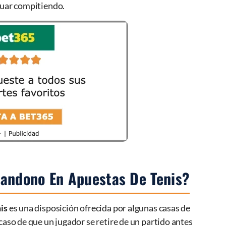
nuar compitiendo.
bandono En Apuestas De Tenis?
nis
es una disposición ofrecida por algunas casas de
aso de que un jugador se retire de un partido antes