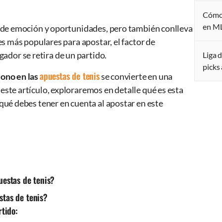
Cómo 
en M
 de emoción y oportunidades, pero también conlleva
tes más populares para apostar, el factor de
dor se retira de un partido.
Liga 
picks
apuestas de tenis
dono en las
se convierte en una
este artículo, exploraremos en detalle qué es esta
 qué debes tener en cuenta al apostar en este
uestas de tenis?
tas de tenis?
rtido: