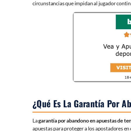
circunstancias que impidan al jugador conti
¿Qué Es La Garantía Por A
La
garantía por abandono en apuestas de te
apuestas para proteger a los apostadores en c